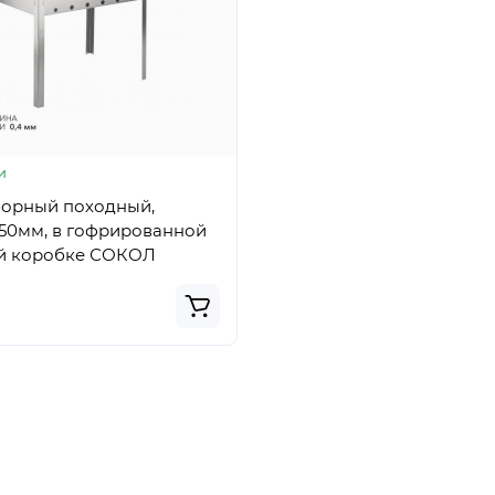
и
борный походный,
350мм, в гофрированной
й коробке СОКОЛ