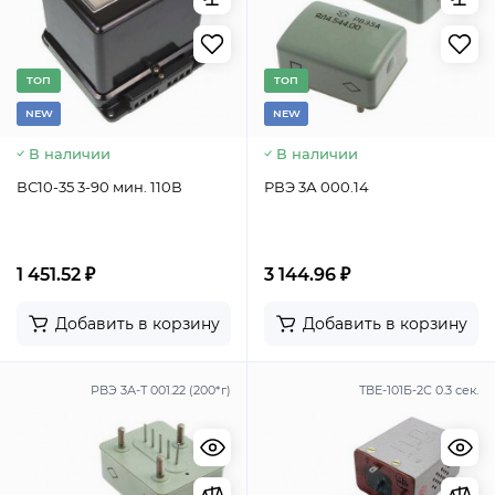
TОП
TОП
NEW
NEW
В наличии
В наличии
ВС10-35 3-90 мин. 110В
РВЭ 3А 000.14
1 451.52 ₽
3 144.96 ₽
Добавить в корзину
Добавить в корзину
РВЭ 3А-Т 001.22 (200*г)
ТВЕ-101Б-2С 0.3 сек.