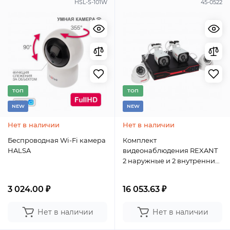
HSL-S-101W
45-0522
TОП
TОП
NEW
NEW
Нет в наличии
Нет в наличии
Беспроводная Wi-Fi камера
Комплект
HALSA
видеонаблюдения REXANT
2 наружные и 2 внутренние
камеры AHD/2.0 Full HD
3 024.00 ₽
16 053.63 ₽
Нет в наличии
Нет в наличии