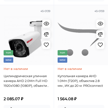
45-0139
45-0159
TОП
TОП
NEW
NEW
Нет в наличии
Нет в наличии
Цилиндрическая уличная
Купольная камера AHD
камера AHD 2.0Мп Full HD
1.0Мп (720P), объектив 2.8
1920x1080 (1080P), объектив
мм., ИК до 20 м. PROconnect
3.6мм, ИК до 30м REXANT
2 085.07 ₽
1 564.08 ₽