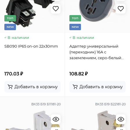
TОП
TОП
NEW
NEW
В наличии
В наличии
SB090 IP65 on-on 22x30mm
Адаптер универсальный
(переходник) 16А с
заземлением, серо-белый
REXANT
170.03 ₽
108.82 ₽
Добавить в корзину
Добавить в корзину
ВК33 Б19 Б11181-20
ВК33 Б19 Б22181-20