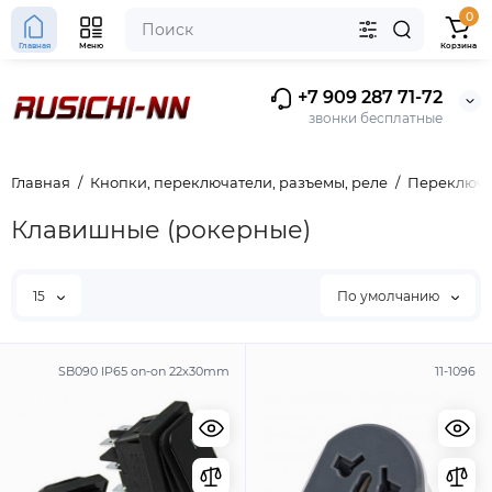
0
Главная
Меню
Корзина
+7 909 287 71-72
звонки бесплатные
Главная
Кнопки, переключатели, разъемы, реле
Переключа
Клавишные (рокерные)
15
По умолчанию
SB090 IP65 on-on 22x30mm
11-1096