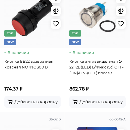
TОП
TОП
NEW
NEW
В наличии
В наличии
Кнопка EB22 возвратная
Кнопка антивандальная Ø
красная NO+NC 300 В
22 12В(LED) Б/Фикс (5с) OFF-
(ON)/ON-(OFF) подсв./
зеленая REXANT
174.37 ₽
862.78 ₽
Добавить в корзину
Добавить в корзину
36-3210
06-0342-A