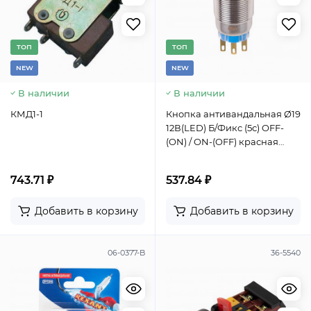
TОП
TОП
NEW
NEW
В наличии
В наличии
КМД1-1
Кнопка антивандальная Ø19
12В(LED) Б/Фикс (5с) OFF-
(ON) / ON-(OFF) красная
(A19-C1) REXANT
743.71 ₽
537.84 ₽
Добавить в корзину
Добавить в корзину
06-0377-B
36-5540