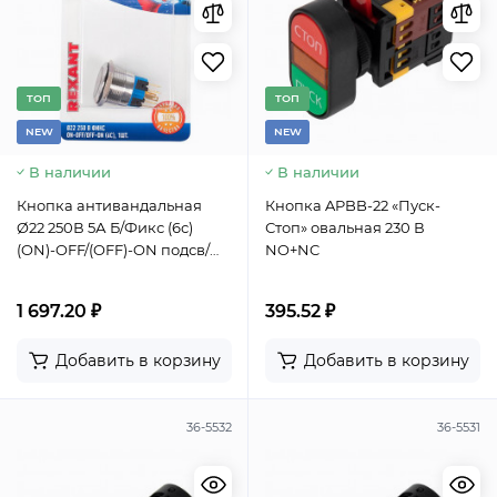
TОП
TОП
NEW
NEW
В наличии
В наличии
Кнопка антивандальная
Кнопка APBB-22 «Пуск-
Ø22 250В 5А Б/Фикс (6с)
Стоп» овальная 230 В
(ON)-OFF/(OFF)-ON подсв/
NO+NC
красная (в упак. 1шт.)
REXANT
1 697.20 ₽
395.52 ₽
Добавить в корзину
Добавить в корзину
36-5532
36-5531