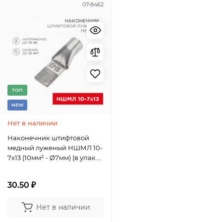
07-8462
TОП
NEW
Нет в наличии
Наконечник штифтовой
медный луженый НШМЛ 10-
7х13 (10мм² - Ø7мм) (в упак.
50 шт.) REXANT
30.50 ₽
Нет в наличии