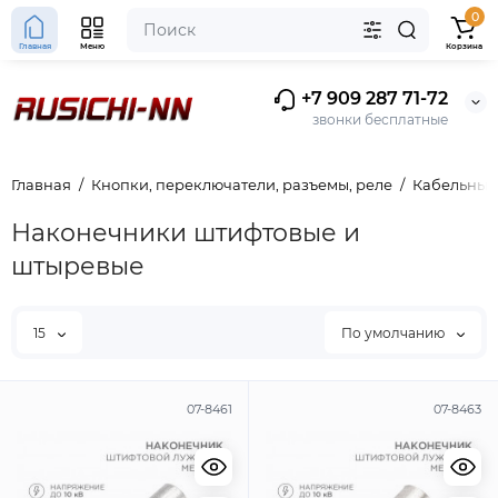
0
Главная
Меню
Корзина
+7 909 287 71-72
звонки бесплатные
Главная
Кнопки, переключатели, разъемы, реле
Кабельные
Наконечники штифтовые и
штыревые
15
По умолчанию
07-8461
07-8463