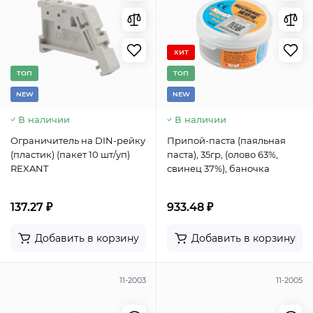
ХИТ
TОП
TОП
NEW
NEW
В наличии
В наличии
Ограничитель на DIN-рейку
Припой-паста (паяльная
(пластик) (пакет 10 шт/уп)
паста), 35гр, (олово 63%,
REXANT
свинец 37%), баночка
137.27 ₽
933.48 ₽
Добавить в корзину
Добавить в корзину
11-2003
11-2005