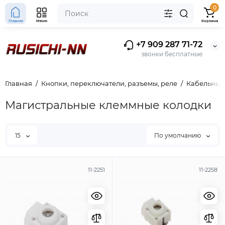
0
Главная
Меню
Корзина
+7 909 287 71-72
звонки бесплатные
Главная
Кнопки, переключатели, разъемы, реле
Кабельные
Магистральные клеммные колодки
15
По умолчанию
11-2251
11-2258