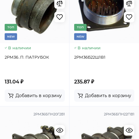
TОП
TОП
NEW
NEW
В наличии
В наличии
2РМ36..П. ПАТРУБОК
2РМ36Б22Ш1В1
131.04 ₽
235.87 ₽
Добавить в корзину
Добавить в корзину
2РМ36БПН20Г2В1
2РМ36БПН22Г1В1