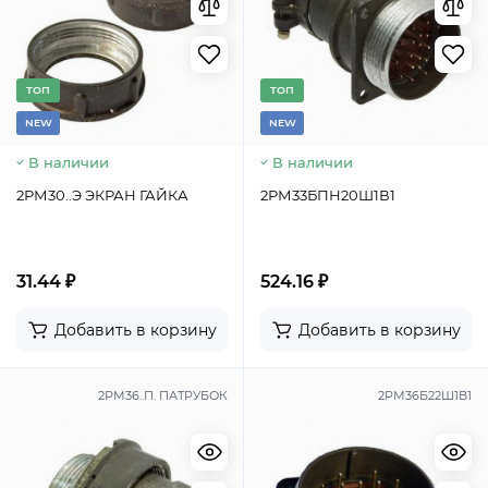
TОП
TОП
NEW
NEW
В наличии
В наличии
2РМ30..Э ЭКРАН ГАЙКА
2РМ33БПН20Ш1В1
31.44 ₽
524.16 ₽
Добавить в корзину
Добавить в корзину
2РМ36..П. ПАТРУБОК
2РМ36Б22Ш1В1