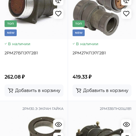
TОП
TОП
NEW
NEW
В наличии
В наличии
2РМ27БПЭ7Г2В1
2РМ27КПЭ7Г2В1
262.08 ₽
419.33 ₽
Добавить в корзину
Добавить в корзину
2РМ30..Э ЭКРАН ГАЙКА
2РМ33БПН20Ш1В1