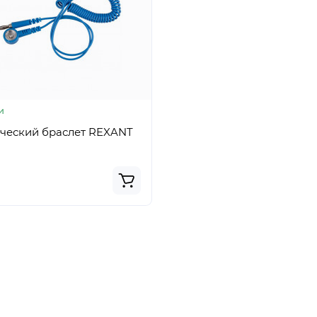
и
ический браслет REXANT