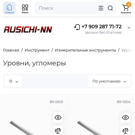
0
Главная
Меню
Корзина
+7 909 287 71-72
звонки бесплатные
Главная
Инструмент
Измерительные инструменты
Уровн
Уровни, угломеры
15
По умолчанию
89-0503
89-0504