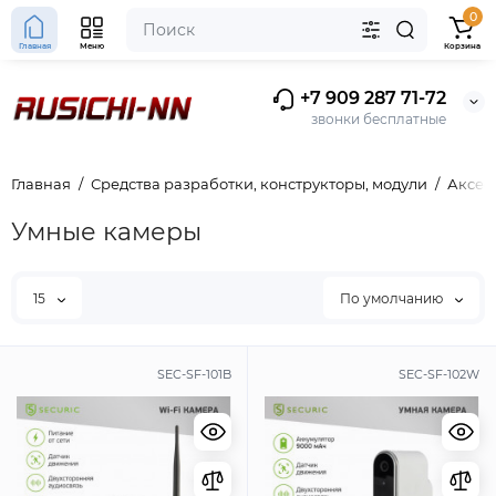
0
Главная
Меню
Корзина
+7 909 287 71-72
звонки бесплатные
Главная
Средства разработки, конструкторы, модули
Аксес
Умные камеры
15
По умолчанию
SEC-SF-101B
SEC-SF-102W