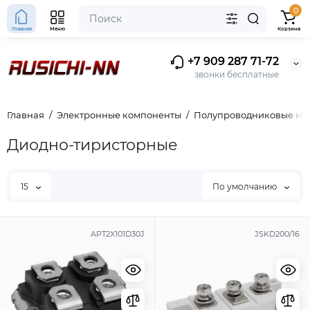
0
Главная
Меню
Корзина
+7 909 287 71-72
звонки бесплатные
Главная
Электронные компоненты
Полупроводниковые мо
Диодно-тиристорные
15
По умолчанию
APT2X101D30J
JSKD200/16