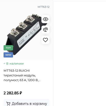
МТТ63-12
TОП
NEW
В наличии
МТТ63-12 RUICHI
тиристоный модуль,
полумост, 63 А, 1200 В,
корпус С-12
2 282.85 ₽
Добавить в корзину