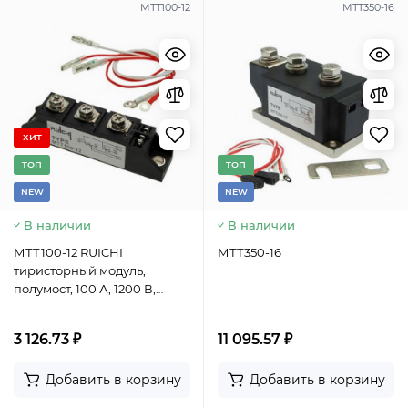
МТТ100-12
МТТ350-16
ХИТ
TОП
TОП
NEW
NEW
В наличии
В наличии
МТТ100-12 RUICHI
МТТ350-16
тиристорный модуль,
полумост, 100 А, 1200 В,
корпус С-12 (92 х 20 х 30 мм).
3 126.73 ₽
11 095.57 ₽
Добавить в корзину
Добавить в корзину