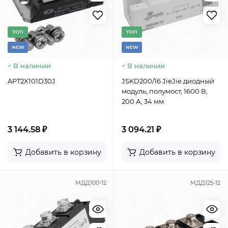
TОП
TОП
NEW
NEW
В наличии
В наличии
APT2X101D30J
JSKD200/16 JieJie диодный
модуль, полумост, 1600 В,
200 А, 34 мм
3 144.58 ₽
3 094.21 ₽
Добавить в корзину
Добавить в корзину
МДД100-12
МДД125-12