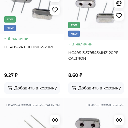
TОП
TОП
NEW
NEW
В наличии
В наличии
HC49S-24.0000MHZ-20PF
HC49S-3.579545MHZ-20PF
CALTRON
9.27 ₽
8.60 ₽
Добавить в корзину
Добавить в корзину
HC49S-4.000MHZ-20PF CALTRON
HC49S-5.000MHZ-20PF