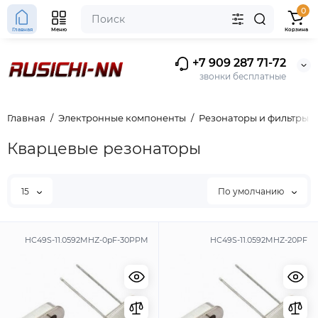
0
Главная
Меню
Корзина
+7 909 287 71-72
звонки бесплатные
Главная
Электронные компоненты
Резонаторы и фильтры
Кварцевые резонаторы
15
По умолчанию
HC49S-11.0592MHZ-0pF-30PPM
HC49S-11.0592MHZ-20PF