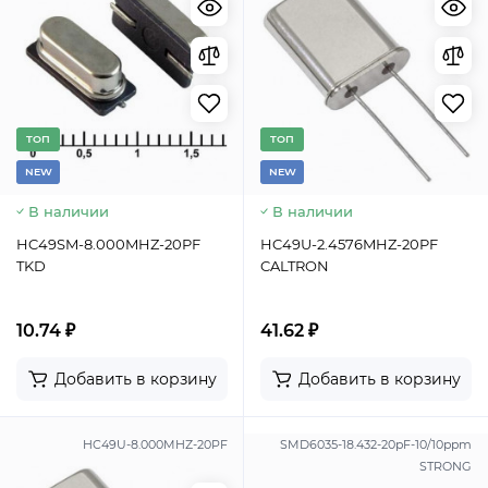
TОП
TОП
NEW
NEW
В наличии
В наличии
HC49SM-8.000MHZ-20PF
HC49U-2.4576MHZ-20PF
TKD
CALTRON
10.74 ₽
41.62 ₽
Добавить в корзину
Добавить в корзину
HC49U-8.000MHZ-20PF
SMD6035-18.432-20pF-10/10ppm
STRONG