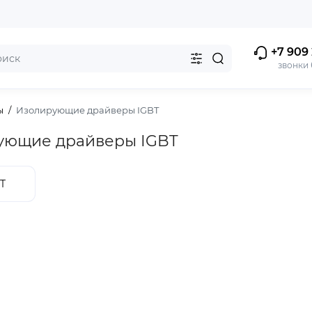
+7 909 
звонки
ы
Изолирующие драйверы IGBT
ующие драйверы IGBT
T