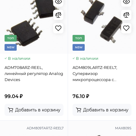
TОП
TОП
NEW
NEW
В наличии
В наличии
ADM708ARZ-REEL,
ADM809LARTZ-REEL7,
линейный регулятор Analog
Супервизор
Devices
микропроцессора с
двухтактным выходным
каскадом и активным
99.04 ₽
76.10 ₽
низким выходным сигналом
Analog Devices, корпус SOT-
Добавить в корзину
Добавить в корзину
23-3
ADM809TARTZ-REEL7
MAX809S