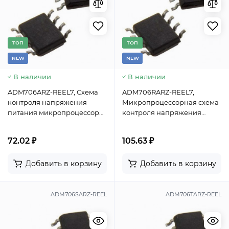
TОП
TОП
NEW
NEW
В наличии
В наличии
ADM706ARZ-REEL7, Схема
ADM706RARZ-REEL7,
контроля напряжения
Микропроцессорная схема
питания микропроцессора
контроля напряжения
Analog Devices, 3В, корпус
Analog Devices, SOIC-8
SOIC-8
72.02 ₽
105.63 ₽
Добавить в корзину
Добавить в корзину
ADM706SARZ-REEL
ADM706TARZ-REEL