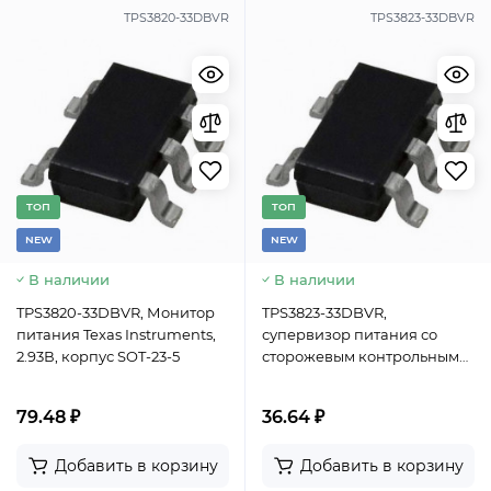
TPS3820-33DBVR
TPS3823-33DBVR
TОП
TОП
NEW
NEW
В наличии
В наличии
TPS3820-33DBVR, Монитор
TPS3823-33DBVR,
питания Texas Instruments,
супервизор питания со
2.93В, корпус SOT-23-5
сторожевым контрольным
таймером и ручным
сбросом Texas Instruments, 1
79.48 ₽
36.64 ₽
канал, корпус SOT-23-5
Добавить в корзину
Добавить в корзину