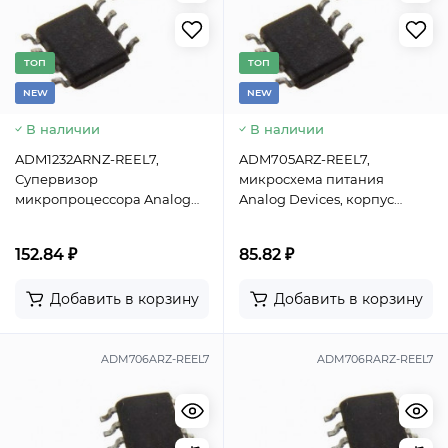
TОП
TОП
NEW
NEW
В наличии
В наличии
ADM1232ARNZ-REEL7,
ADM705ARZ-REEL7,
Супервизор
микросхема питания
микропроцессора Analog
Analog Devices, корпус
Devices, корпус SOIC-8
SOIC-8
(SMD)
152.84 ₽
85.82 ₽
Добавить в корзину
Добавить в корзину
ADM706ARZ-REEL7
ADM706RARZ-REEL7