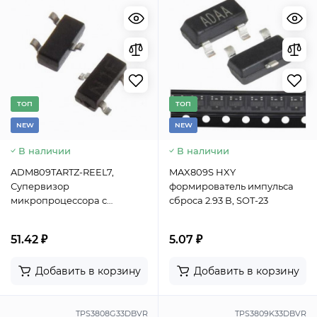
TОП
TОП
NEW
NEW
В наличии
В наличии
ADM809TARTZ-REEL7,
MAX809S HXY
Супервизор
формирователь импульса
микропроцессора с
сброса 2.93 В, SOT-23
двухтактным выходным
каскадом и активным
51.42 ₽
5.07 ₽
низким выходным сигналом
Analog Devices, 5V, CMOS,
Добавить в корзину
Добавить в корзину
MPU, IC Low Push/Pull Out,
корпус SOT-23-3
TPS3808G33DBVR
TPS3809K33DBVR