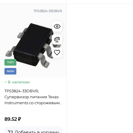
TPS3824-33DBVR
TОП
NEW
В наличии
TPS3824-33DBVR,
Супервизор питания Texas
Instruments со сторожевым
таймером и ручным
сбросом, корпус SOT-23-5
89.52 ₽
Добавить в корзину