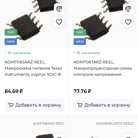
TОП
TОП
NEW
NEW
В наличии
В наличии
ADM706SARZ-REEL,
ADM706TARZ-REEL,
Микросхема питания Texas
Микропроцессорная схема
Instruments, корпус SOIC-8
контроля напряжения
Analog Devices, SOIC-8
84.69 ₽
77.76 ₽
Добавить в корзину
Добавить в корзину
ADM708ARZ-REEL
ADM809LARTZ-REEL7