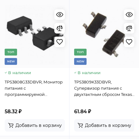
TОП
TОП
NEW
NEW
В наличии
В наличии
TPS3808G33DBVR, Монитор
TPS3809K33DBVR,
питания с
Супервизор питания с
программируемой
двухтактным сбросом Texas
задержкой и ручным
Instruments, 2 ... 6 В, 20 мА,
сбросом Texas Instruments,
корпус SOT-23-3
58.32 ₽
61.84 ₽
корпус SOT-23-6
Добавить в корзину
Добавить в корзину