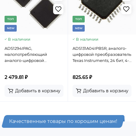
TОП
TОП
NEW
NEW
В наличии
В наличии
ADS1294IPAG,
ADS131A04IPBSR, аналого-
малопотребляющий
цифровой преобразователь
аналого-цифровой
Texas Instruments, 24 бит, 4-х
преобразователь Texas
канальный, сигма- дельта,
Instruments с
корпус TQFP-32
2 479.81 ₽
825.65 ₽
интегрированными
источником опорного
Добавить в корзину
Добавить в корзину
напряжения, генератором
и усилителем с
программируемым
коэффициентом
усиления(PGA),24 бит, 4-х
Качественные товары по хорошим ценам!
канальный, сигма- дельта,
корпус TQFP