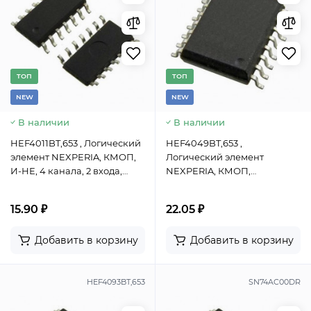
TОП
TОП
NEW
NEW
В наличии
В наличии
HEF4011BT,653 , Логический
HEF4049BT,653 ,
элемент NEXPERIA, КМОП,
Логический элемент
И-НЕ, 4 канала, 2 входа,
NEXPERIA, КМОП,
корпус SOIC-14
НЕ(инвертор), корпус SOIC-
16
15.90 ₽
22.05 ₽
Добавить в корзину
Добавить в корзину
HEF4093BT,653
SN74AC00DR