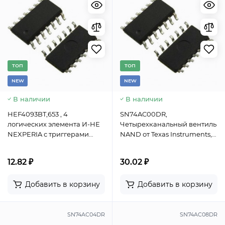
TОП
TОП
NEW
NEW
В наличии
В наличии
HEF4093BT,653 , 4
SN74AC00DR,
логических элемента И-НЕ
Четырехканальный вентиль
NEXPERIA с триггерами
NAND от Texas Instruments,
Шмитта на входе (4х2),
SOIC-14, -40...+85°C
корпус SOIC-14
12.82 ₽
30.02 ₽
Добавить в корзину
Добавить в корзину
SN74AC04DR
SN74AC08DR