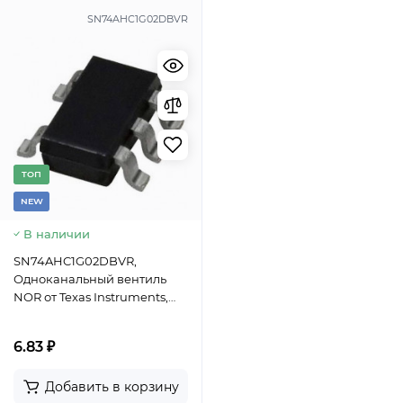
SN74AHC1G02DBVR
TОП
NEW
В наличии
SN74AHC1G02DBVR,
Одноканальный вентиль
NOR от Texas Instruments,
SOT-23-5, -40...+125°C
6.83 ₽
Добавить в корзину