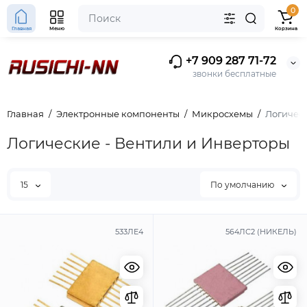
0
Главная
Меню
Корзина
+7 909 287 71-72
звонки бесплатные
Главная
Электронные компоненты
Микросхемы
Логическ
Логические - Вентили и Инверторы
15
По умолчанию
533ЛЕ4
564ЛС2 (НИКЕЛЬ)