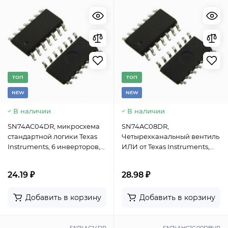
TОП
TОП
NEW
NEW
В наличии
В наличии
SN74AC04DR, микросхема
SN74AC08DR,
стандартной логики Texas
Четырехканальный вентиль
Instruments, 6 инверторов,
ИЛИ от Texas Instruments,
CMOS, корпус SOIC-14
SOIC-14, -40...+85°C
24.19 ₽
28.98 ₽
Добавить в корзину
Добавить в корзину