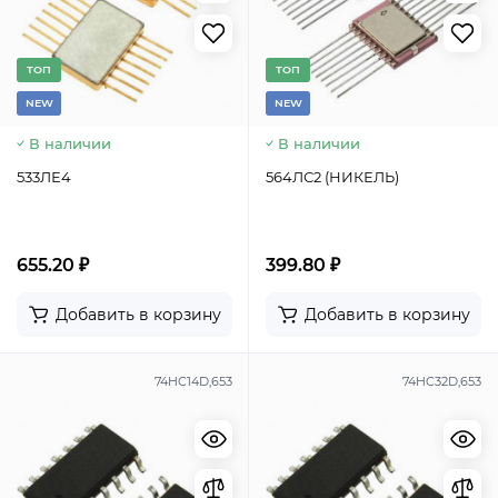
TОП
TОП
NEW
NEW
В наличии
В наличии
533ЛЕ4
564ЛС2 (НИКЕЛЬ)
655.20 ₽
399.80 ₽
Добавить в корзину
Добавить в корзину
74HC14D,653
74HC32D,653