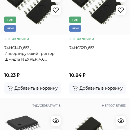
TОП
TОП
NEW
NEW
В наличии
В наличии
74HC14D,653 ,
74HC32D,653
Инвертирующий триггер
Шмидта NEXPERIA,6
каналов, корпус SOIC-14
10.23 ₽
10.84 ₽
Добавить в корзину
Добавить в корзину
74LVC595APW,118
HEF4001BT,653