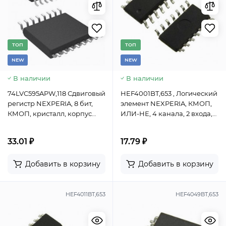
TОП
TОП
NEW
NEW
В наличии
В наличии
74LVC595APW,118 Сдвиговый
HEF4001BT,653 , Логический
регистр NEXPERIA, 8 бит,
элемент NEXPERIA, КМОП,
КМОП, кристалл, корпус
ИЛИ-НЕ, 4 канала, 2 входа,
TSSOP-16
корпус SOIC-14
33.01 ₽
17.79 ₽
Добавить в корзину
Добавить в корзину
HEF4011BT,653
HEF4049BT,653