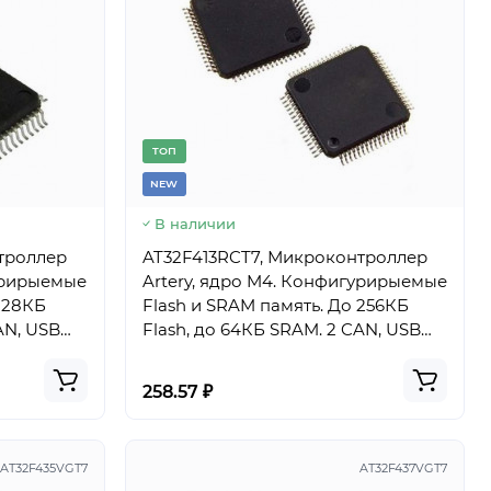
TОП
NEW
В наличии
троллер
AT32F413RCT7, Микроконтроллер
гурирыемые
Artery, ядро M4. Конфигурирыемые
Flash и SRAM память. До 256КБ
AN, USB
Flash, до 64КБ SRAM. 2 CAN, USB
device, корпус LQFP-64
258.57 ₽
AT32F435VGT7
AT32F437VGT7