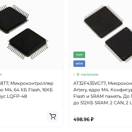
TОП
NEW
и
В наличии
C8T7, Микроконтроллер
AT32F435VGT7, Микроко
ро M4, 64 КБ Flash, 16КБ
Artery, ядро M4. Конфи
пус LQFP-48
Flash и SRAM память. До 1MB Flash,
до 512КБ SRAM. 2 CAN, 2 
OTG, корпус LQFP-100
498.96 ₽