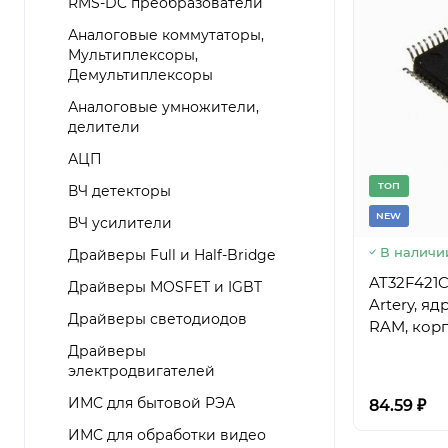
RMS-DC преобразователи
Аналоговые коммутаторы,
Мультиплексоры,
Демультиплексоры
Аналоговые умножители,
делители
АЦП
TОП
ВЧ детекторы
NEW
ВЧ усилители
В наличи
Драйверы Full и Half-Bridge
AT32F421
Драйверы MOSFET и IGBT
Artery, яд
Драйверы светодиодов
RAM, кор
Драйверы
электродвигателей
ИМС для бытовой РЭА
84.59 ₽
ИМС для обработки видео