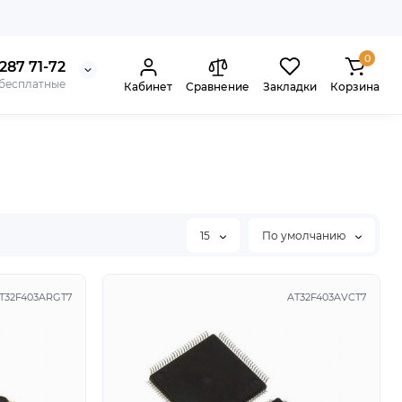
0
287 71-72
 бесплатные
Кабинет
Сравнение
Закладки
Корзина
15
По умолчанию
T32F403ARGT7
AT32F403AVCT7