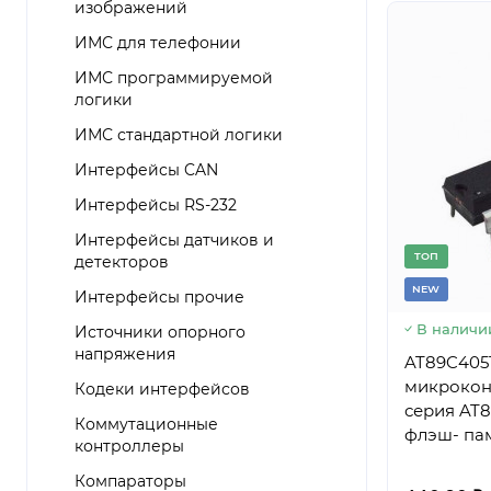
изображений
ИМС для телефонии
ИМС программируемой
логики
ИМС стандартной логики
Интерфейсы CAN
Интерфейсы RS-232
Интерфейсы датчиков и
TОП
детекторов
NEW
Интерфейсы прочие
В наличи
Источники опорного
напряжения
AT89C405
микроконт
Кодеки интерфейсов
серия AT8
Коммутационные
флэш- памя
контроллеры
20
Компараторы