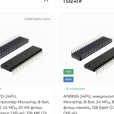
1 532.41 ₽
AT89C55WD-24PU
TОП
NEW
и
В наличии
D-24PU,
AT89S51-24PU, микрокон
роллер Microchip, 8-бит,
Microchip, 8-бит, 24 МГц, 
1, 24 МГц, 20 Кб флэш-
флэш-память, 128 Байт ОЗУ, корпус
орпус DIP-40, 256 Мб ОЗУ
DIP-40