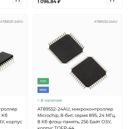
1 096.84 ₽
AT89S51-24PU
AT89S52-24AU
TОП
NEW
В наличии
троллер
AT89S52-24AU, микроконтроллер
8 Кб
Microchip, 8-бит, серия 89S, 24 МГц,
8 Кб флэш-память, 256 Байт ОЗУ,
корпус TQFP-44