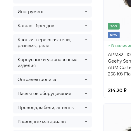
Инструмент
Каталог брендов
TОП
NEW
Кнопки, переключатели,
разъемы, реле
В наличи
APM32F10
Корпусные и установочные
Geehy Sem
изделия
ARM Cortex-M3, 
256 Кб Fla
Оптоэлектроника
корпус L
214.20 ₽
Паяльное оборудование
Провода, кабели, антенны
Расходные материалы