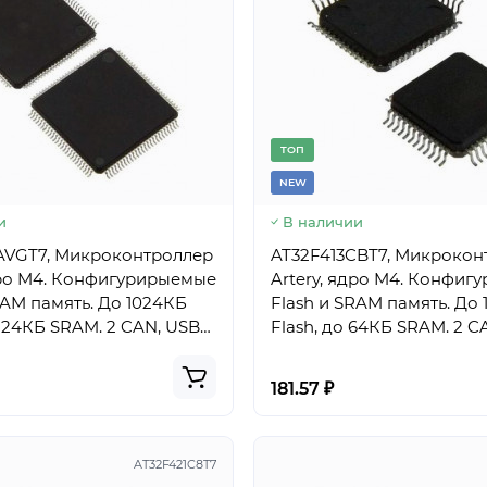
TОП
NEW
и
В наличии
AVGT7, Микроконтроллер
AT32F413CBT7, Микрокон
дро M4. Конфигурирыемые
Artery, ядро M4. Конфи
амять. До 1024КБ
Flash и SRAM память. До 128КБ
 224КБ SRAM. 2 CAN, USB
Flash, до 64КБ SRAM. 2 C
орпус LQFP100
device, корпус LQFP-48
181.57 ₽
AT32F421C8T7