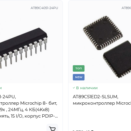
AT89C4051-24PU
AT89
TОП
NEW
и
В наличии
1-24PU,
AT89C51ED2-SLSUM,
роллер Microchip 8- бит,
микроконтроллер Microc
9x , 24МГц, 4 КБ(4Kx8)
ть, 15 I/O, корпус PDIP-