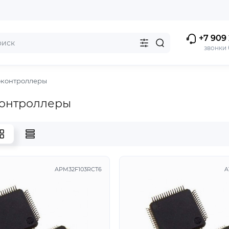
+7 909 
звонки
контроллеры
онтроллеры
APM32F103RCT6
A