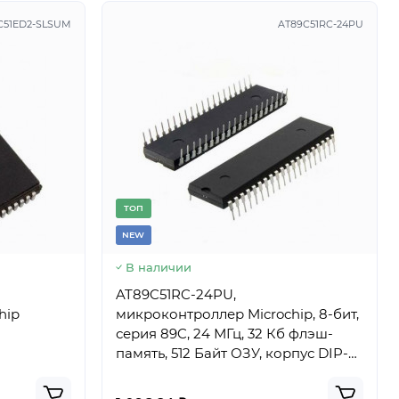
C51ED2-SLSUM
AT89C51RC-24PU
TОП
NEW
В наличии
AT89C51RC-24PU,
hip
микроконтроллер Microchip, 8-бит,
серия 89C, 24 МГц, 32 Кб флэш-
память, 512 Байт ОЗУ, корпус DIP-
40