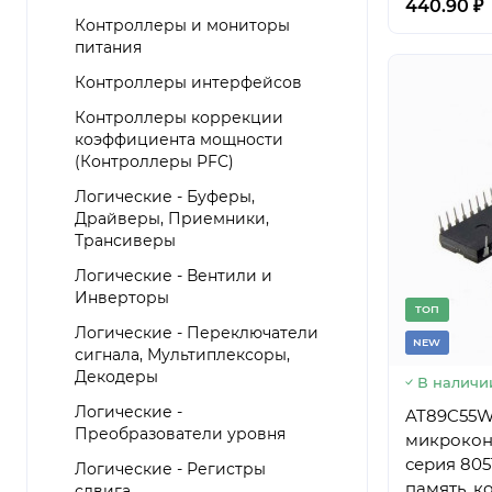
440.90 ₽
Контроллеры и мониторы
питания
Контроллеры интерфейсов
Контроллеры коррекции
коэффициента мощности
(Контроллеры PFC)
Логические - Буферы,
Драйверы, Приемники,
Трансиверы
Логические - Вентили и
Инверторы
TОП
Логические - Переключатели
NEW
сигнала, Мультиплексоры,
Декодеры
В наличи
Логические -
AT89C55W
Преобразователи уровня
микроконт
серия 805
Логические - Регистры
память, к
сдвига