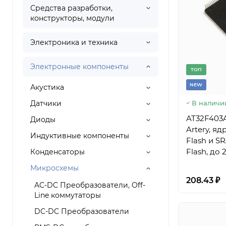
Средства разработки,
конструкторы, модули
Электроника и техника
Электронные компоненты
TОП
NEW
Акустика
Датчики
В наличи
AT32F403
Диоды
Artery, я
Индуктивные компоненты
Flash и SRAM п
Flash, до
Конденсаторы
device, к
Микросхемы
208.43 ₽
AC-DC Преобразователи, Off-
Line коммутаторы
DC-DC Преобразователи