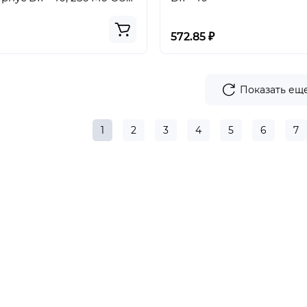
евой таймер
572.85 ₽
Показать ещ
1
2
3
4
5
6
7