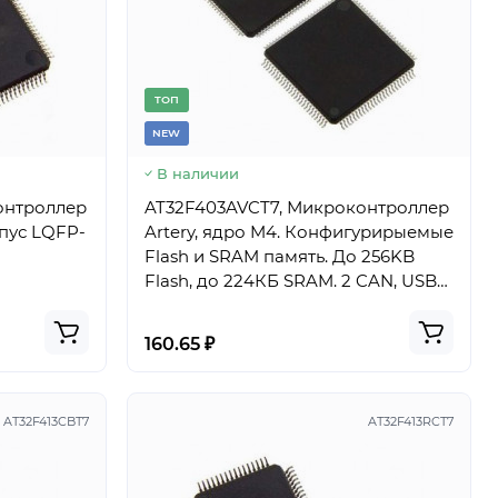
TОП
NEW
В наличии
онтроллер
AT32F403AVCT7, Микроконтроллер
рпус LQFP-
Artery, ядро M4. Конфигурирыемые
Flash и SRAM память. До 256KB
Flash, до 224КБ SRAM. 2 CAN, USB
device, корпус LQFP-100
160.65 ₽
AT32F413CBT7
AT32F413RCT7