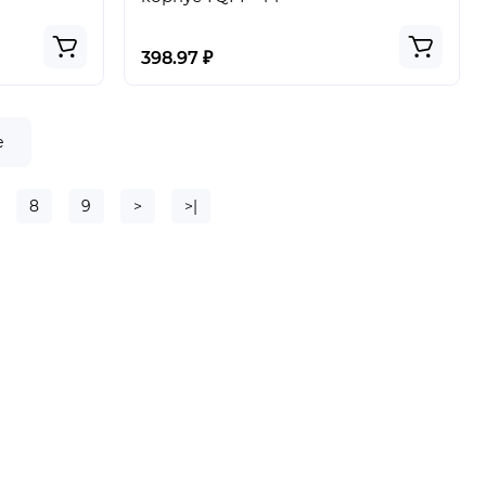
398.97 ₽
е
8
9
>
>|