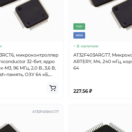
TОП
NEW
и
В наличии
3RCT6, микроконтроллер
AT32F403ARGT7, Микрок
iconductor 32-бит, ядро
ARTERY, M4, 240 мГц, ко
96 МГц, 2,0 В...3,6 В,
64
sh-память, ОЗУ 64 кБ,
QFP64
227.56 ₽
AT32F403AVGT7