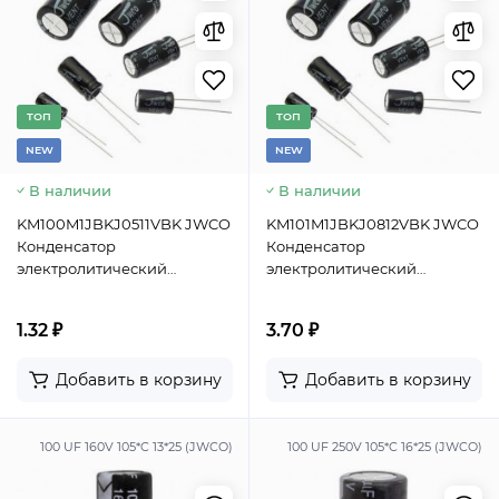
TОП
TОП
NEW
NEW
В наличии
В наличии
KM100M1JBKJ0511VBK JWCO
KM101M1JBKJ0812VBK JWCO
Конденсатор
Конденсатор
электролитический
электролитический
радиальный, 10 мкФ, 63 В,
радиальный, 100 мкФ, 63 В,
5х11 мм, -40…+105 °C,
8х12 мм, -40…+105 °C,
1.32 ₽
3.70 ₽
наработка 2000 часов
наработка 2000 часов
Добавить в корзину
Добавить в корзину
100 UF 160V 105*C 13*25 (JWCO)
100 UF 250V 105*C 16*25 (JWCO)