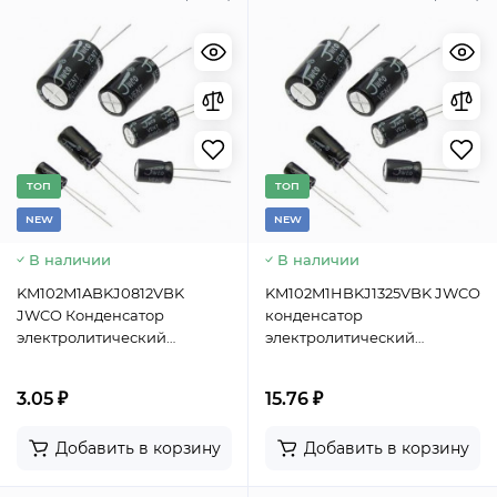
TОП
TОП
NEW
NEW
В наличии
В наличии
KM102M1ABKJ0812VBK
KM102M1HBKJ1325VBK JWCO
JWCO Конденсатор
конденсатор
электролитический
электролитический
радиальный, 1000 мкФ, 10 В,
радиальный, 1000 мкФ, 50 В,
8х12 мм, -40…+105 °C,
13х25 мм, -40…+105 °C,
3.05 ₽
15.76 ₽
наработка 2000 часов
наработка 2000 часов
Добавить в корзину
Добавить в корзину