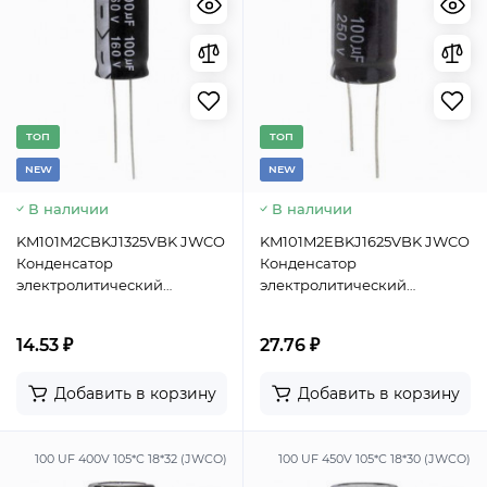
TОП
TОП
NEW
NEW
В наличии
В наличии
KM101M2CBKJ1325VBK JWCO
KM101M2EBKJ1625VBK JWCO
Конденсатор
Конденсатор
электролитический
электролитический
радиальный, 100 мкФ, 160 В,
радиальный, 100 мкФ, 250 В,
13х25 мм, -25…+105 °C,
16х25 мм, -25…+105 °C,
14.53 ₽
27.76 ₽
наработка 2000 часов
наработка 2000 часов
Добавить в корзину
Добавить в корзину
100 UF 400V 105*C 18*32 (JWCO)
100 UF 450V 105*C 18*30 (JWCO)