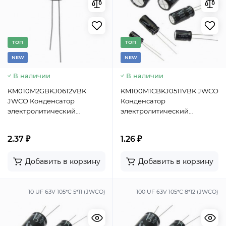
TОП
TОП
NEW
NEW
В наличии
В наличии
KM010M2GBKJ0612VBK
KM100M1CBKJ0511VBK JWCO
JWCO Конденсатор
Конденсатор
электролитический
электролитический
радиальный, 100 мкФ, 400
радиальный, 100 мкФ, 16 В,
В, 18х30 мм, -25…+105 °C,
5х11 мм, -40…+105 °C,
2.37 ₽
1.26 ₽
наработка 2000 часов
наработка 2000 часов
Добавить в корзину
Добавить в корзину
10 UF 63V 105*C 5*11 (JWCO)
100 UF 63V 105*C 8*12 (JWCO)