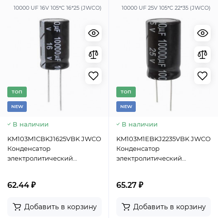
10000 UF 16V 105*C 16*25 (JWCO)
10000 UF 25V 105*C 22*35 (JWCO)
TОП
TОП
NEW
NEW
В наличии
В наличии
KM103M1CBKJ1625VBK JWCO
KM103M1EBKJ2235VBK JWCO
Конденсатор
Конденсатор
электролитический
электролитический
радиальный, 10000 мкФ, 16
радиальный, 10000 мкФ, 25
В, 16х25 мм, -40…+105 °C,
В, 22х35 мм, -40…+105 °C,
62.44 ₽
65.27 ₽
наработка 2000 часов
наработка 2000 часов
Добавить в корзину
Добавить в корзину