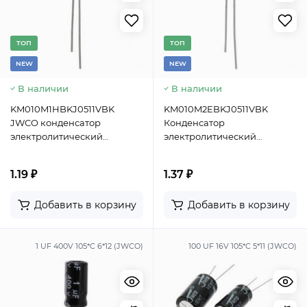
TОП
TОП
NEW
NEW
В наличии
В наличии
KM010M1HBKJ0511VBK
KM010M2EBKJ0511VBK
JWCO конденсатор
Конденсатор
электролитический
электролитический
радиальный, 1 мкФ, 50 В, 5х11
радиальный JWCO, 1 мкФ,
мм, -40…+105 °C, наработка
250 В, 5х11 мм, -25…+105 °C,
1.19 ₽
1.37 ₽
2000 часов
наработка 2000 часов
Добавить в корзину
Добавить в корзину
1 UF 400V 105*C 6*12 (JWCO)
100 UF 16V 105*C 5*11 (JWCO)