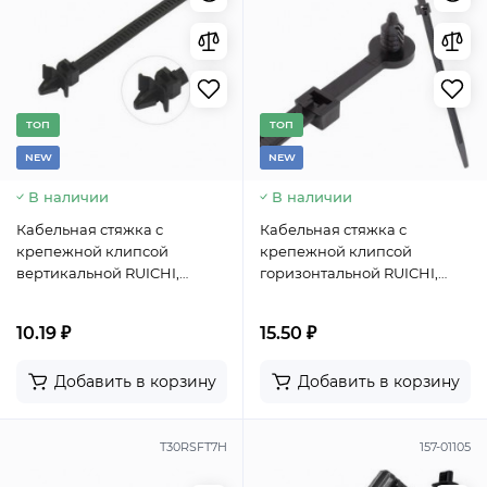
TОП
TОП
NEW
NEW
В наличии
В наличии
Кабельная стяжка с
Кабельная стяжка с
крепежной клипсой
крепежной клипсой
вертикальной RUICHI,
горизонтальной RUICHI,
установочное отверстие 7
установочное отверстие 5.5
мм, 124.5х8.3 мм, охват 20 мм,
мм, 154.6х6.4 мм, охват 25 мм,
10.19 ₽
15.50 ₽
PA66, цвет черный
PA66, цвет черный
Добавить в корзину
Добавить в корзину
T30RSFT7H
157-01105