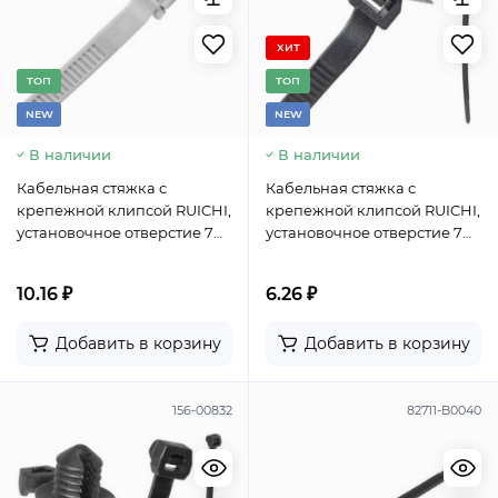
ХИТ
TОП
TОП
NEW
NEW
В наличии
В наличии
Кабельная стяжка с
Кабельная стяжка с
крепежной клипсой RUICHI,
крепежной клипсой RUICHI,
установочное отверстие 7
установочное отверстие 7
мм, 152.2х4.9 мм, охват 32 мм,
мм, 166.3х4.7 мм, охват 30
PA66, цвет серый
мм, PA66, цвет черный
10.16 ₽
6.26 ₽
Добавить в корзину
Добавить в корзину
156-00832
82711-B0040