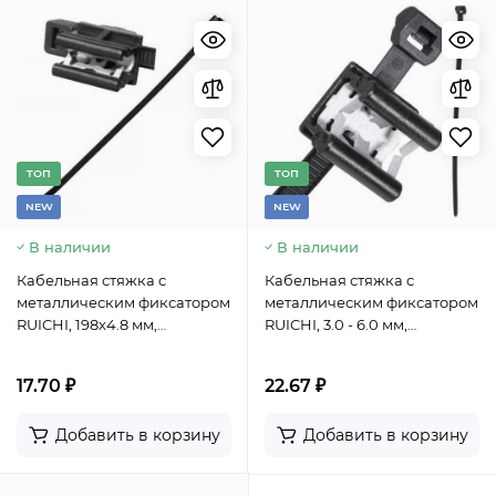
TОП
TОП
NEW
NEW
В наличии
В наличии
Кабельная стяжка с
Кабельная стяжка с
металлическим фиксатором
металлическим фиксатором
RUICHI, 198х4.8 мм,
RUICHI, 3.0 - 6.0 мм,
размещение жгута
размещение жгута
продольное вверх, цвет
поперечное, 199.2х4.6 мм,
17.70 ₽
22.67 ₽
черный
охват 45 мм, PA66, цвет
черный
Добавить в корзину
Добавить в корзину