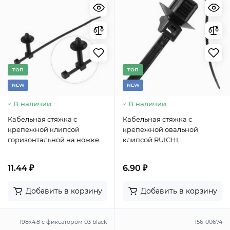
TОП
TОП
NEW
NEW
В наличии
В наличии
Кабельная стяжка с
Кабельная стяжка с
крепежной клипсой
крепежной овальной
горизонтальной на ножке
клипсой RUICHI,
RUICHI, установочное
установочное отверстие
отверстие 7 мм, 154х3.6 мм,
12х7 мм, 164х4.6 мм, охват 30
11.44 ₽
6.90 ₽
охват 25 мм, PA66, цвет
мм, PA66, цвет черный
черный
Добавить в корзину
Добавить в корзину
198х4.8 с фиксатором 03 black
156-00674