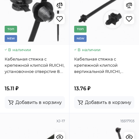
TОП
TОП
NEW
NEW
В наличии
В наличии
Кабельная стяжка с
Кабельная стяжка с
крепежной клипсой RUICHI,
крепежной клипсой
установочное отверстие 8.5
вертикальной RUICHI,
мм, 150х4.7 мм, охват 30 мм,
установочное отверстие 5
PA66, цвет черный
мм, 151.6х8.1 мм, охват 30 мм,
15.11 ₽
13.76 ₽
PA66, цвет черный
Добавить в корзину
Добавить в корзину
XJ-17
15517703