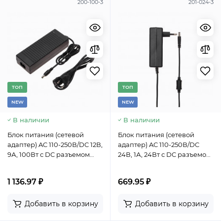
200-100-3
201-024-3
TОП
TОП
NEW
NEW
В наличии
В наличии
Блок питания (сетевой
Блок питания (сетевой
адаптер) AC 110-250В/DC 12В,
адаптер) AC 110-250В/DC
9А, 100Вт с DC разъемом
24В, 1А, 24Вт с DC разъемом
подключения 5,5х2,1 (IP43)
подключения 5,5x2,1 (IP43)
1 136.97 ₽
669.95 ₽
Добавить в корзину
Добавить в корзину