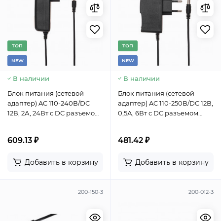
TОП
TОП
NEW
NEW
В наличии
В наличии
Блок питания (сетевой
Блок питания (сетевой
адаптер) AC 110-240В/DC
адаптер) AC 110-250В/DC 12В,
12В, 2А, 24Вт с DC разъемом
0,5А, 6Вт с DC разъемом
подключения 5,5х2,1 (IP43)
подключения 5,5x2,1 (IP43)
609.13 ₽
481.42 ₽
Добавить в корзину
Добавить в корзину
200-150-3
200-012-3