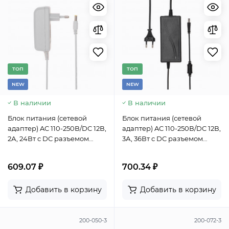
TОП
TОП
NEW
NEW
В наличии
В наличии
Блок питания (сетевой
Блок питания (сетевой
адаптер) AC 110-250В/DC 12В,
адаптер) AC 110-250В/DC 12В,
2А, 24Вт с DC разъемом
3А, 36Вт с DC разъемом
подключения 5,5x2,1, белый
подключения 5,5x2,1 (IP43)
корпус (IP43)
609.07 ₽
700.34 ₽
Добавить в корзину
Добавить в корзину
200-050-3
200-072-3