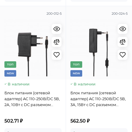
200-012-5
200-024-5
TОП
TОП
NEW
NEW
В наличии
В наличии
Блок питания (сетевой
Блок питания (сетевой
адаптер) AC 110-250В/DC 5В,
адаптер) AC 110-250В/DC 5В,
2А, 10Вт с DC разъемом
3А, 15Вт с DC разъемом
подключения 5,5х2,1 (IP43)
подключения 5,5х2,1 (IP43)
502.71 ₽
562.50 ₽