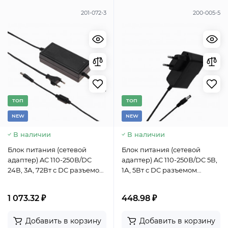
201-072-3
200-005-5
TОП
TОП
NEW
NEW
В наличии
В наличии
Блок питания (сетевой
Блок питания (сетевой
адаптер) AC 110-250В/DC
адаптер) AC 110-250В/DC 5В,
24В, 3А, 72Вт с DC разъемом
1А, 5Вт с DC разъемом
подключения 5,5x2,1 (IP43)
подключения 5,5х2,1 (IP43)
1 073.32 ₽
448.98 ₽
Добавить в корзину
Добавить в корзину