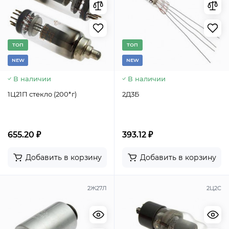
TОП
TОП
NEW
NEW
В наличии
В наличии
1Ц21П стекло (200*г)
2Д3Б
655.20 ₽
393.12 ₽
Добавить в корзину
Добавить в корзину
2Ж27Л
2Ц2С