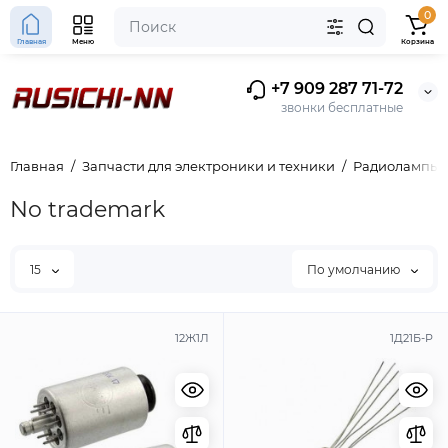
0
Главная
Меню
Корзина
+7 909 287 71-72
звонки бесплатные
Главная
Запчасти для электроники и техники
Радиолампы
No trademark
15
По умолчанию
12Ж1Л
1Д21Б-Р