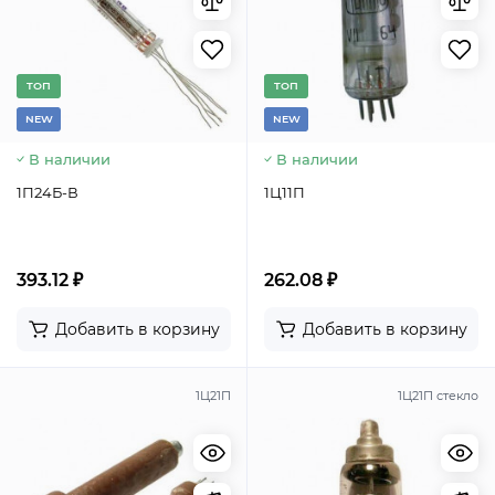
TОП
TОП
NEW
NEW
В наличии
В наличии
1П24Б-В
1Ц11П
393.12 ₽
262.08 ₽
Добавить в корзину
Добавить в корзину
1Ц21П
1Ц21П стекло