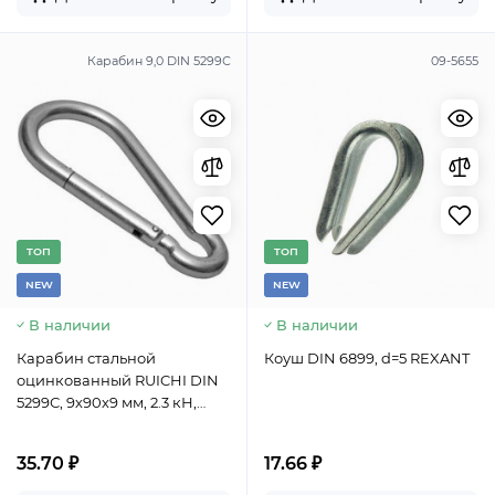
Карабин 9,0 DIN 5299С
09-5655
TОП
TОП
NEW
NEW
В наличии
В наличии
Карабин стальной
Коуш DIN 6899, d=5 REXANT
оцинкованный RUICHI DIN
5299С, 9х90х9 мм, 2.3 кН,
сталь оцинкованная
35.70 ₽
17.66 ₽