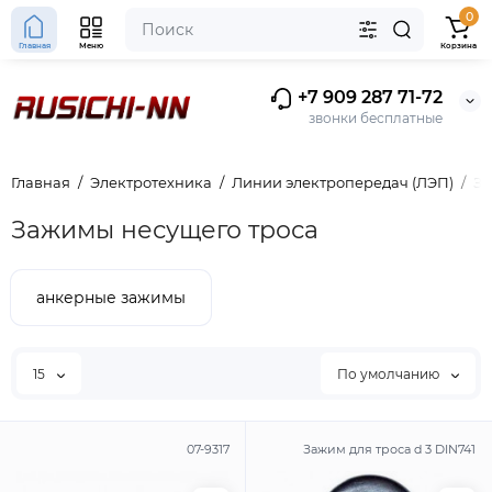
0
Главная
Меню
Корзина
+7 909 287 71-72
звонки бесплатные
Главная
Электротехника
Линии электропередач (ЛЭП)
За
Зажимы несущего троса
анкерные зажимы
15
По умолчанию
07-9317
Зажим для троса d 3 DIN741