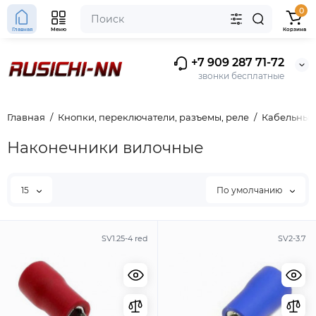
0
Главная
Меню
Корзина
+7 909 287 71-72
звонки бесплатные
Главная
Кнопки, переключатели, разъемы, реле
Кабельные
Наконечники вилочные
15
По умолчанию
SV1.25-4 red
SV2-3.7