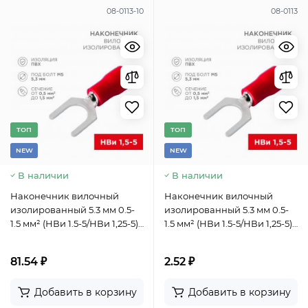
08-0113-10
08-0113
TОП
TОП
NEW
NEW
В наличии
В наличии
Наконечник вилочный
Наконечник вилочный
изолированный 5.3 мм 0.5-
изолированный 5.3 мм 0.5-
1.5 мм² (НВи 1.5-5/НВи 1,25-5)
1.5 мм² (НВи 1.5-5/НВи 1,25-5)
красный (10шт./уп.) REXANT
красный REXANT
81.54 ₽
2.52 ₽
Добавить в корзину
Добавить в корзину