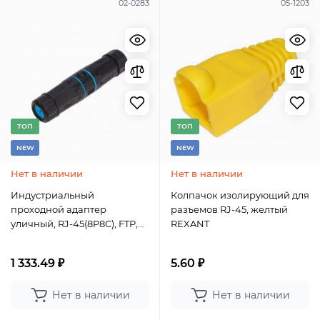
02-0283
05-1203
TОП
TОП
NEW
NEW
Нет в наличии
Нет в наличии
Индустриальный
Колпачок изолирующий для
проходной адаптер
разъемов RJ-45, желтый
уличный, RJ-45(8P8C), FTP,
REXANT
CAT 6, IP68 REXANT
1 333.49 ₽
5.60 ₽
Нет в наличии
Нет в наличии