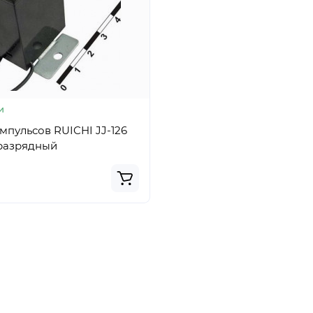
и
мпульсов RUICHI JJ-126
-разрядный