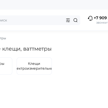
+7 909 
звонки
етры
 клещи, ваттметры
ры
Клещи
электроизмерительные