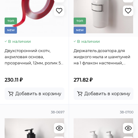
TОП
TОП
NEW
NEW
В наличии
В наличии
Двухсторонний скотч,
Держатель дозатора для
акриловая основа,
жидкого мыла и шампуней
прозрачный, 12мм, ролик 5м
на 1 флакон настенный,
REXANT
белый REXANT
230.11 ₽
271.82 ₽
Добавить в корзину
Добавить в корзину
38-0697
38-0700