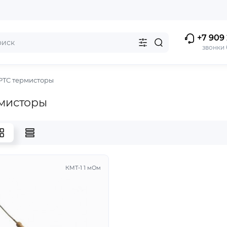
+7 909 
звонки
PTC термисторы
мисторы
КМТ-1 1 мОм