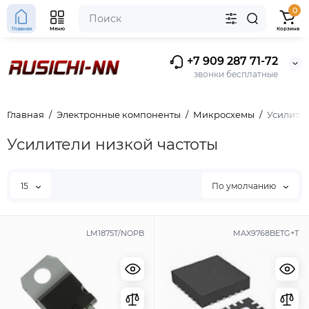
0
Главная
Меню
Корзина
+7 909 287 71-72
звонки бесплатные
Главная
Электронные компоненты
Микросхемы
Усилител
Усилители низкой частоты
15
По умолчанию
LM1875T/NOPB
MAX9768BETG+T