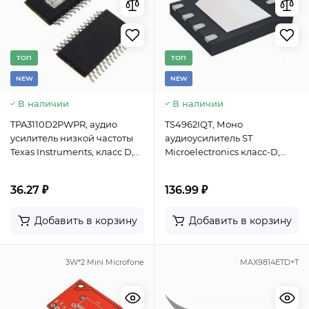
TОП
TОП
NEW
NEW
В наличии
В наличии
TPA3110D2PWPR, аудио
TS4962IQT, Моно
усилитель низкой частоты
аудиоусилитель ST
Texas Instruments, класс D,
Microelectronics класс-D,
2х15 Вт, Speakerguard,
2.8Вт, корпус DFN-8(3x3)
корпус HTSSOP-28 EP
36.27 ₽
136.99 ₽
Добавить в корзину
Добавить в корзину
3W*2 Mini Microfone
MAX9814ETD+T