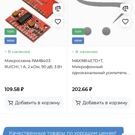
TОП
TОП
NEW
NEW
В наличии
В наличии
Микросхема PAM8403
MAX9814ETD+T,
RUICHI, 1 А, 2 кОм, 90 дБ, 3 Вт
Микрофонный
одноканальный усилитель с
низким уровнем шума
Maxim Integrated, корпус
109.58 ₽
202.66 ₽
TDFN-14
Добавить в корзину
Добавить в корзину
Качественные товары по хорошим ценам!