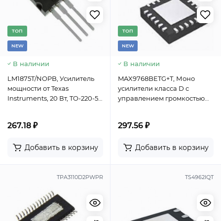
TОП
TОП
NEW
NEW
В наличии
В наличии
LM1875T/NOPB, Усилитель
MAX9768BETG+T, Моно
мощности от Texas
усилители класса D с
Instruments, 20 Вт, TO-220-5,
управлением громкостью
-40...+85°C
Maxim Integrated, 10 Вт ,
корпус QFN-24
267.18 ₽
297.56 ₽
Добавить в корзину
Добавить в корзину
TPA3110D2PWPR
TS4962IQT