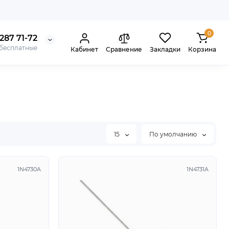
0
287 71-72
 бесплатные
Кабинет
Сравнение
Закладки
Корзина
15
По умолчанию
1N4730A
1N4731A