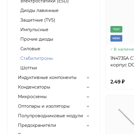
электростатики (ESD)
Диоды лавинные
Защитные (TVS)
Импульсные
TОП
Прочие диоды
NEW
Силовые
В наличи
1N4735A CT
Стабилитроны
корпус DO
Шоттки
Индуктивные компоненты
2.49 ₽
Конденсаторы
Микросхемы
Оптопары и изоляторы
Полупроводниковые модули
Предохранители