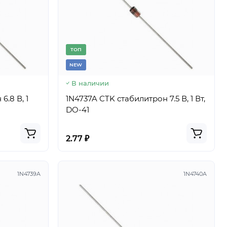
TОП
NEW
В наличии
6.8 В, 1
1N4737A CTK стабилитрон 7.5 В, 1 Вт,
DO-41
2.77 ₽
1N4739A
1N4740A