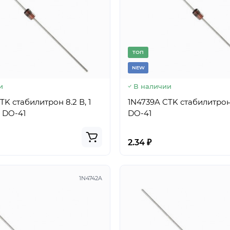
TОП
NEW
и
В наличии
TK стабилитрон 8.2 В, 1
1N4739A CTK стабилитрон 9.
с DO-41
DO-41
2.34 ₽
1N4742A