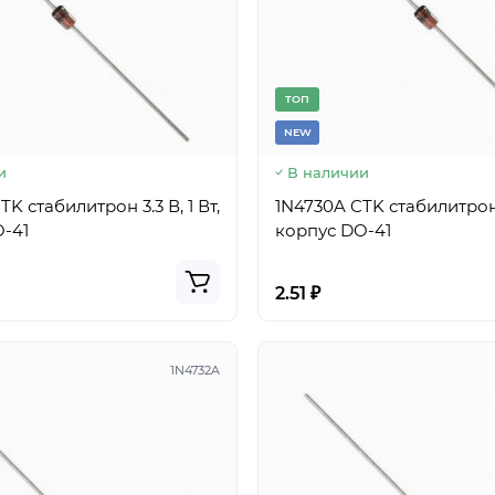
TОП
NEW
и
В наличии
K стабилитрон 3.3 В, 1 Вт,
1N4730A CTK стабилитрон 4
-41
корпус DO-41
2.51 ₽
1N4732A