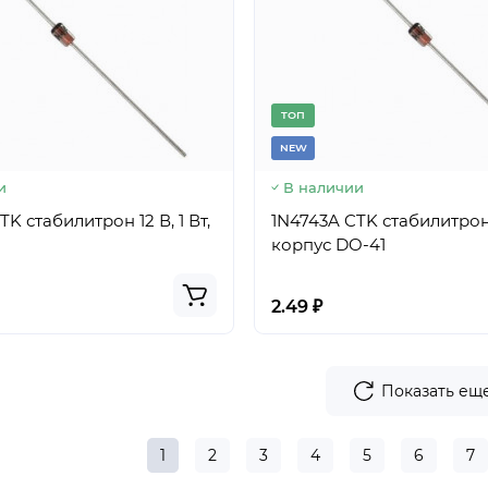
TОП
NEW
и
В наличии
K стабилитрон 12 В, 1 Вт,
1N4743A CTK стабилитрон 1
корпус DO-41
2.49 ₽
Показать ещ
1
2
3
4
5
6
7