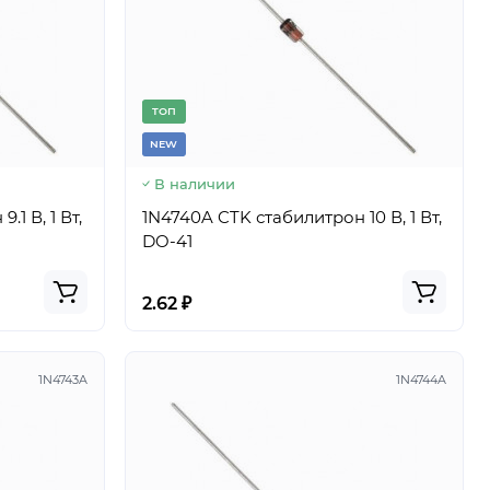
TОП
NEW
В наличии
1 В, 1 Вт,
1N4740A CTK стабилитрон 10 В, 1 Вт,
DO-41
2.62 ₽
1N4743A
1N4744A