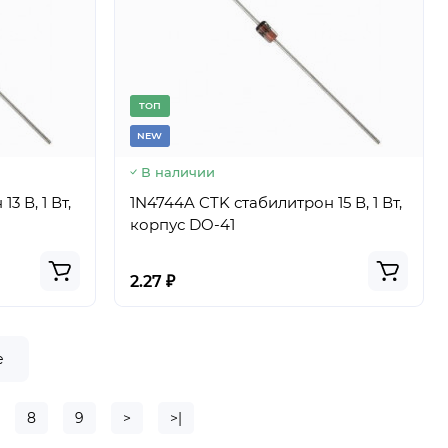
TОП
NEW
В наличии
3 В, 1 Вт,
1N4744A CTK стабилитрон 15 В, 1 Вт,
корпус DO-41
2.27 ₽
е
8
9
>
>|