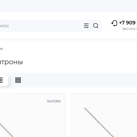
+7 909 
звонки
ны
итроны
1N4728A