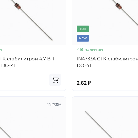
TОП
NEW
и
В наличии
TK стабилитрон 4.7 В, 1
1N4733A CTK стабилитрон 5.
с DO-41
DO-41
2.62 ₽
1N4735A