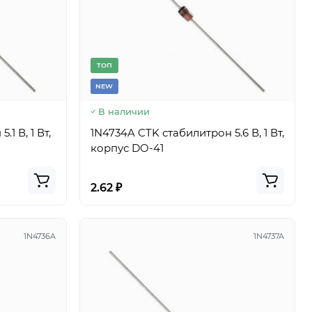
TОП
NEW
В наличии
1 В, 1 Вт,
1N4734A CTK стабилитрон 5.6 В, 1 Вт,
корпус DO-41
2.62 ₽
1N4736A
1N4737A