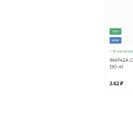
TОП
NEW
В наличи
1N4742A CT
DO-41
2.62 ₽