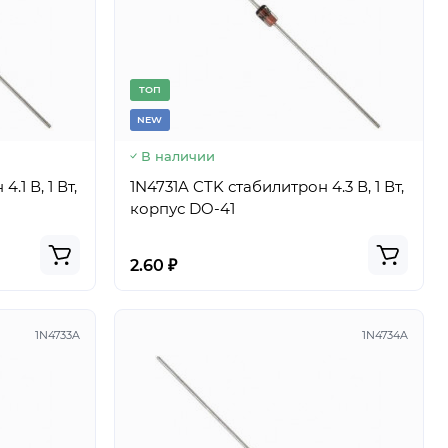
TОП
NEW
В наличии
.1 В, 1 Вт,
1N4731A CTK стабилитрон 4.3 В, 1 Вт,
корпус DO-41
2.60 ₽
1N4733A
1N4734A