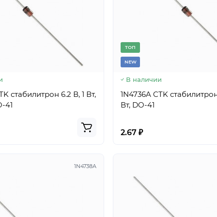
TОП
NEW
и
В наличии
K стабилитрон 6.2 В, 1 Вт,
1N4736A CTK стабилитрон 
-41
Вт, DO-41
2.67 ₽
1N4738A