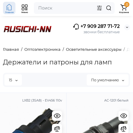
0
Главная
Меню
Корзина
+7 909 287 71-72
звонки бесплатные
Главная
Оптоэлектроника
Осветительные аксессуары
Де
Держатели и патроны для ламп
15
По умолчанию
LXB2 (3SA8) - EV456 110v
АС-1201 белый