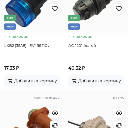
TОП
TОП
NEW
NEW
В наличии
В наличии
LXB2 (3SA8) - EV456 110v
АС-1201 белый
17.33 ₽
40.32 ₽
Добавить в корзину
Добавить в корзину
МФС-1 зеленый
11-8875